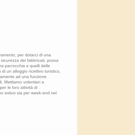
vamento, per dotarci di una
a sicurezza dei fabbricati, possa
ra parrocchia e quelli delle
i un alloggio ricettivo turistico,
icamente ad una funzione
li. Mettiamo volentieri a
er le loro attività di
po estivo sia per week-end nel