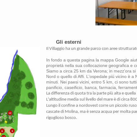
Gli esterni
Il Villaggio ha un grande parco con aree strutturate 
In fondo a questa pagina la mappa Google aiuta
proprietà nella sua collocazione geografica e c
Siamo a circa 25 km da Verona; in mezz'ora si 
Nord o quello di Affi. L'ospedale più vicino è a 
minuti. Nei paesi vicini, entro 5 km, ci sono tut
panificio, caseificio, banca, farmacia, ferrament
La differenza di quota tra la parte più alta e quella
L'altitudine media sul livello del mare è di circa 80
Lungo il confine a nordovest corre un piccolo rusce
cascate di Molina, ma è senza acqua per molta parte
rigoglioso bosco.