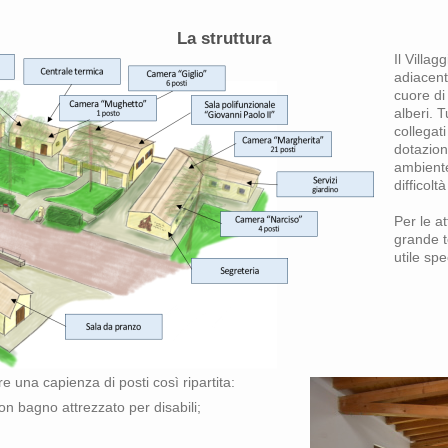
La struttura
Il Villag
adiacenti
cuore di
alberi. T
collegati
dotazion
ambiente
difficolt
Per le a
grande t
utile sp
e una capienza di posti così ripartita:
n bagno attrezzato per disabili;