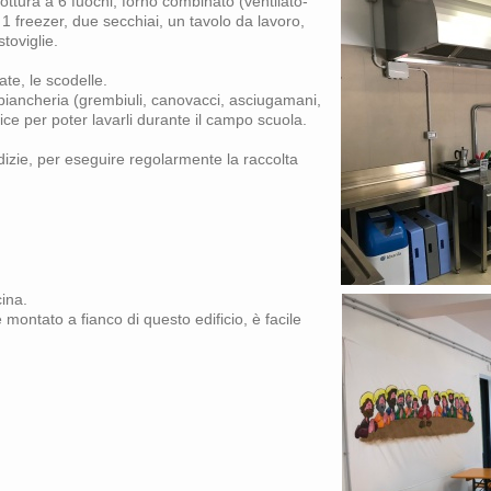
ottura a 6 fuochi, forno combinato (ventilato-
i, 1 freezer, due secchiai, un tavolo da lavoro,
stoviglie.
sate, le scodelle.
 biancheria (grembiuli, canovacci, asciugamani,
rice per poter lavarli durante il campo scuola.
izie, per eseguire regolarmente la raccolta
cina.
 montato a fianco di questo edificio, è facile