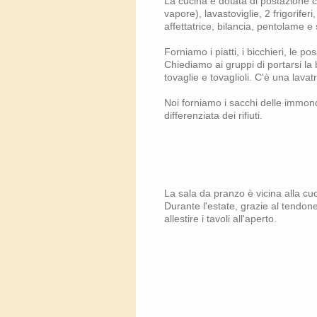
La cucina è dotata di postazione c
vapore), lavastoviglie, 2 frigorifer
affettatrice, bilancia, pentolame e 
Forniamo i piatti, i bicchieri, le po
Chiediamo ai gruppi di portarsi la
tovaglie e tovaglioli. C'è una lavat
Noi forniamo i sacchi delle immond
differenziata dei rifiuti.
La sala da pranzo è vicina alla cu
Durante l'estate, grazie al tendone
allestire i tavoli all'aperto.