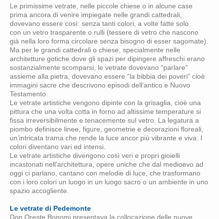
Le primissime vetrate, nelle piccole chiese o in alcune case
prima ancora di venire impiegate nelle grandi cattedrali,
dovevano essere così: senza tanti colori, a volte fatte solo
con un vetro trasparente o rulli (tessere di vetro che nascono
già nella loro forma circolare senza bisogno di esser sagomate).
Ma per le grandi cattedrali o chiese, specialmente nelle
architetture gotiche dove gli spazi per dipingere affreschi erano
sostanzialmente scomparsi, le vetrate dovevano “parlare”
assieme alla pietra, dovevano essere “la bibbia dei poveri” cioè
immagini sacre che descrivono episodi dell’antico e Nuovo
Testamento.
Le vetrate artistiche vengono dipinte con la grisaglia, cioè una
pittura che una volta cotta in forno ad altissime temperature si
fissa irreversibilmente e tenacemente sul vetro. La legatura a
piombo definisce linee, figure, geometrie e decorazioni floreali,
un’intricata trama che rende la luce ancor più vibrante e viva. I
colori diventano vari ed intensi.
Le vetrate artistiche divengono così veri e propri gioielli
incastonati nell’architettura, opere uniche che dal medioevo ad
oggi ci parlano, cantano con melodie di luce, che trasformano
con i loro colori un luogo in un luogo sacro o un ambiente in uno
spazio accogliente.
Le vetrate di Pedemonte
Don Oreste Bonomi presentava la collocazione delle nuove