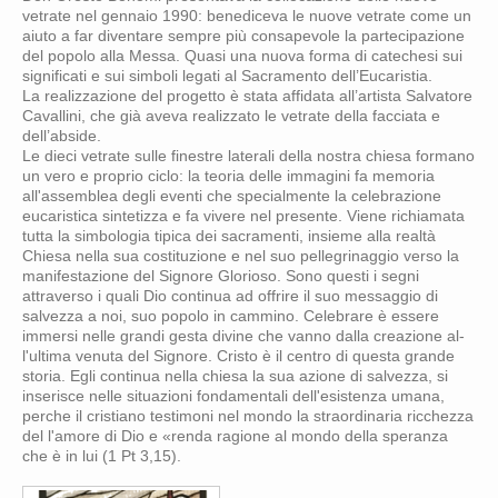
vetrate nel gennaio 1990: benediceva le nuove vetrate come un
aiuto a far diventare sempre più consapevole la partecipazione
del popolo alla Messa. Quasi una nuova forma di catechesi sui
significati e sui simboli legati al Sacramento dell’Eucaristia.
La realizzazione del progetto è stata affidata all’artista Salvatore
Cavallini, che già aveva realizzato le vetrate della facciata e
dell’abside.
Le dieci vetrate sulle finestre laterali della nostra chiesa formano
un vero e proprio ciclo: la teoria delle immagini fa memoria
all'assemblea degli eventi che specialmente la celebrazione
eucaristica sintetizza e fa vivere nel presente. Viene richiamata
tutta la simbologia tipica dei sacramenti, insieme alla realtà
Chiesa nella sua costituzione e nel suo pellegrinaggio verso la
manifestazione del Signore Glorioso. Sono questi i segni
attraverso i quali Dio continua ad offrire il suo messaggio di
salvezza a noi, suo popolo in cammino. Celebrare è essere
immersi nelle grandi gesta divine che vanno dalla creazione al-
l'ultima venuta del Signore. Cristo è il centro di questa grande
storia. Egli continua nella chiesa la sua azione di salvezza, si
inserisce nelle situazioni fondamentali dell'esistenza umana,
perche il cristiano testimoni nel mondo la straordinaria ricchezza
del l'amore di Dio e «renda ragione al mondo della speranza
che è in lui (1 Pt 3,15).