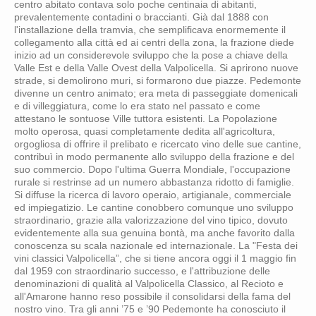
centro abitato contava solo poche centinaia di abitanti,
prevalentemente contadini o braccianti. Già dal 1888 con
l'installazione della tramvia, che semplificava enormemente il
collegamento alla città ed ai centri della zona, la frazione diede
inizio ad un considerevole sviluppo che la pose a chiave della
Valle Est e della Valle Ovest della Valpolicella. Si aprirono nuove
strade, si demolirono muri, si formarono due piazze. Pedemonte
divenne un centro animato; era meta di passeggiate domenicali
e di villeggiatura, come lo era stato nel passato e come
attestano le sontuose Ville tuttora esistenti. La Popolazione
molto operosa, quasi completamente dedita all'agricoltura,
orgogliosa di offrire il prelibato e ricercato vino delle sue cantine,
contribuì in modo permanente allo sviluppo della frazione e del
suo commercio. Dopo l'ultima Guerra Mondiale, l'occupazione
rurale si restrinse ad un numero abbastanza ridotto di famiglie.
Si diffuse la ricerca di lavoro operaio, artigianale, commerciale
ed impiegatizio. Le cantine conobbero comunque uno sviluppo
straordinario, grazie alla valorizzazione del vino tipico, dovuto
evidentemente alla sua genuina bontà, ma anche favorito dalla
conoscenza su scala nazionale ed internazionale. La "Festa dei
vini classici Valpolicella”, che si tiene ancora oggi il 1 maggio fin
dal 1959 con straordinario successo, e l'attribuzione delle
denominazioni di qualità al Valpolicella Classico, al Recioto e
all'Amarone hanno reso possibile il consolidarsi della fama del
nostro vino. Tra gli anni ’75 e ’90 Pedemonte ha conosciuto il