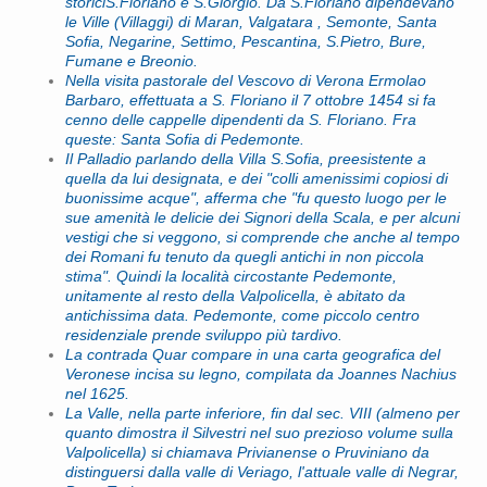
storiciS.Floriano e S.Giorgio. Da S.Floriano dipendevano
le Ville (Villaggi) di Maran, Valgatara , Semonte, Santa
Sofia, Negarine, Settimo, Pescantina, S.Pietro, Bure,
Fumane e Breonio.
Nella visita pastorale del Vescovo di Verona Ermolao
Barbaro, effettuata a S. Floriano il 7 ottobre 1454 si fa
cenno delle cappelle dipendenti da S. Floriano. Fra
queste: Santa Sofia di Pedemonte.
Il Palladio parlando della Villa S.Sofia, preesistente a
quella da lui designata, e dei "colli amenissimi copiosi di
buonissime acque", afferma che "fu questo luogo per le
sue amenità le delicie dei Signori della Scala, e per alcuni
vestigi che si veggono, si comprende che anche al tempo
dei Romani fu tenuto da quegli antichi in non piccola
stima". Quindi la località circostante Pedemonte,
unitamente al resto della Valpolicella, è abitato da
antichissima data. Pedemonte, come piccolo centro
residenziale prende sviluppo più tardivo.
La contrada Quar compare in una carta geografica del
Veronese incisa su legno, compilata da Joannes Nachius
nel 1625.
La Valle, nella parte inferiore, fin dal sec. VIII (almeno per
quanto dimostra il Silvestri nel suo prezioso volume sulla
Valpolicella) si chiamava Privianense o Pruviniano da
distinguersi dalla valle di Veriago, l'attuale valle di Negrar,