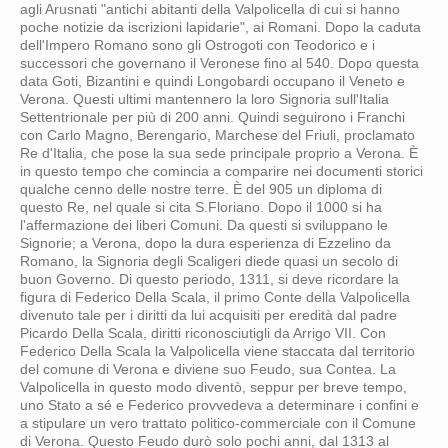
agli Arusnati "antichi abitanti della Valpolicella di cui si hanno
poche notizie da iscrizioni lapidarie", ai Romani. Dopo la caduta
dell'Impero Romano sono gli Ostrogoti con Teodorico e i
successori che governano il Veronese fino al 540. Dopo questa
data Goti, Bizantini e quindi Longobardi occupano il Veneto e
Verona. Questi ultimi mantennero la loro Signoria sull'Italia
Settentrionale per più di 200 anni. Quindi seguirono i Franchi
con Carlo Magno, Berengario, Marchese del Friuli, proclamato
Re d'Italia, che pose la sua sede principale proprio a Verona. È
in questo tempo che comincia a comparire nei documenti storici
qualche cenno delle nostre terre. È del 905 un diploma di
questo Re, nel quale si cita S.Floriano. Dopo il 1000 si ha
l'affermazione dei liberi Comuni. Da questi si sviluppano le
Signorie; a Verona, dopo la dura esperienza di Ezzelino da
Romano, la Signoria degli Scaligeri diede quasi un secolo di
buon Governo. Di questo periodo, 1311, si deve ricordare la
figura di Federico Della Scala, il primo Conte della Valpolicella
divenuto tale per i diritti da lui acquisiti per eredità dal padre
Picardo Della Scala, diritti riconosciutigli da Arrigo VII. Con
Federico Della Scala la Valpolicella viene staccata dal territorio
del comune di Verona e diviene suo Feudo, sua Contea. La
Valpolicella in questo modo diventò, seppur per breve tempo,
uno Stato a sé e Federico provvedeva a determinare i confini e
a stipulare un vero trattato politico-commerciale con il Comune
di Verona. Questo Feudo durò solo pochi anni, dal 1313 al