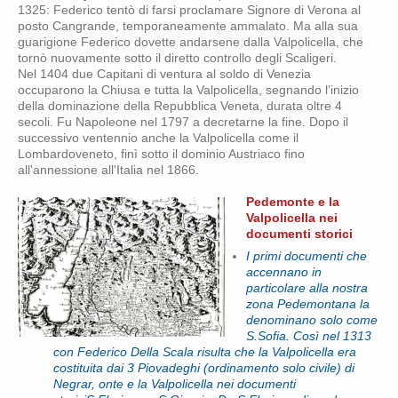
1325: Federico tentò di farsi proclamare Signore di Verona al
posto Cangrande, temporaneamente ammalato. Ma alla sua
guarigione Federico dovette andarsene dalla Valpolicella, che
tornò nuovamente sotto il diretto controllo degli Scaligeri.
Nel 1404 due Capitani di ventura al soldo di Venezia
occuparono la Chiusa e tutta la Valpolicella, segnando l’inizio
della dominazione della Repubblica Veneta, durata oltre 4
secoli. Fu Napoleone nel 1797 a decretarne la fine. Dopo il
successivo ventennio anche la Valpolicella come il
Lombardoveneto, finì sotto il dominio Austriaco fino
all'annessione all'Italia nel 1866.
Pedemonte e la
Valpolicella nei
documenti storici
I primi documenti che
accennano in
particolare alla nostra
zona Pedemontana la
denominano solo come
S.Sofia. Così nel 1313
con Federico Della Scala risulta che la Valpolicella era
costituita dai 3 Piovadeghi (ordinamento solo civile) di
Negrar, onte e la Valpolicella
nei documenti